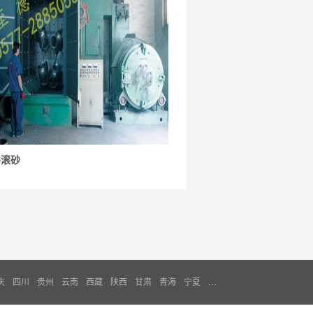
件滚砂
庆
四川
贵州
云南
西藏
陕西
甘肃
青海
宁夏
新疆
台湾
香港
澳门