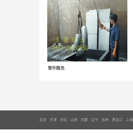
管件酸洗
北京
天津
河北
山西
内蒙
辽宁
吉林
黑龙江
上海