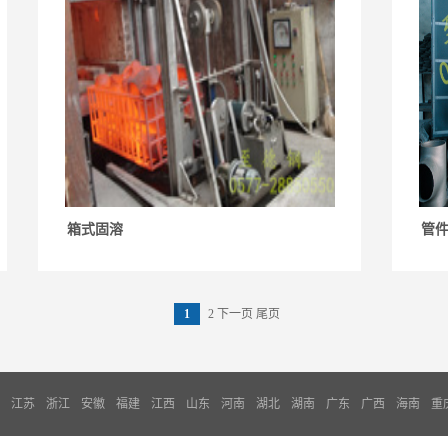
箱式固溶
管
1
2
下一页
尾页
江苏
浙江
安徽
福建
江西
山东
河南
湖北
湖南
广东
广西
海南
重